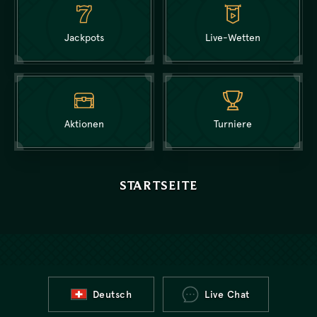
Jackpots
Live-Wetten
Aktionen
Turniere
STARTSEITE
Deutsch
Live Chat