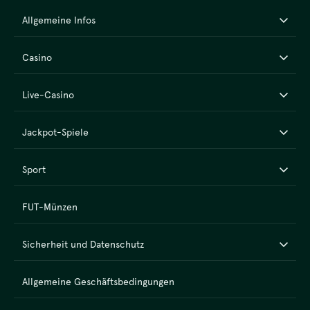
Allgemeine Infos
Casino
Live-Casino
Jackpot-Spiele
Sport
FUT-Münzen
Sicherheit und Datenschutz
Allgemeine Geschäftsbedingungen