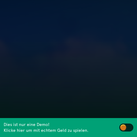
Dies ist nur eine Demo!
Klicke hier um mit echtem Geld zu spielen.