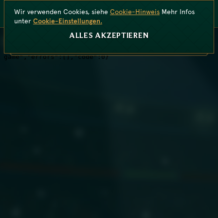
Wir verwenden Cookies, siehe
Cookie-Hinweis
Mehr Infos
unter
Cookie-Einstellungen.
ALLES AKZEPTIEREN