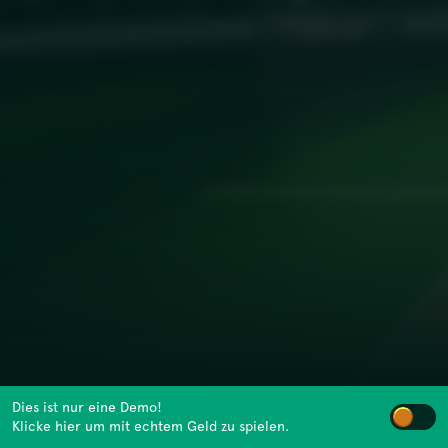
Dies ist nur eine Demo!
Klicke hier um mit echtem Geld zu spielen.