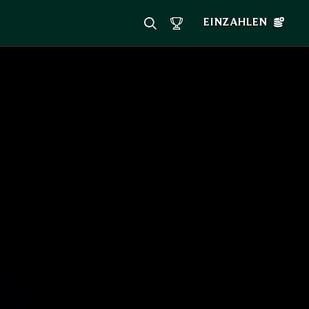
EINZAHLEN