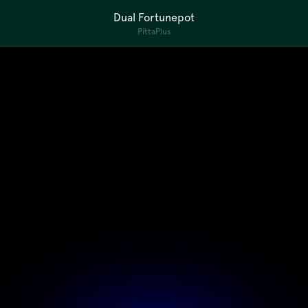
Dual Fortunepot
PittaPlus