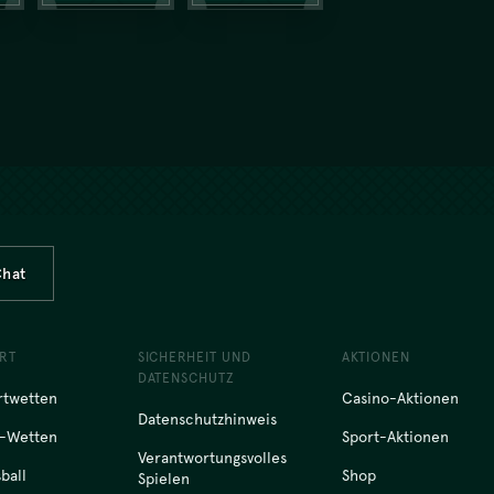
Chat
RT
SICHERHEIT UND
AKTIONEN
DATENSCHUTZ
rtwetten
Casino-Aktionen
Datenschutzhinweis
e-Wetten
Sport-Aktionen
Verantwortungsvolles
ball
Shop
Spielen