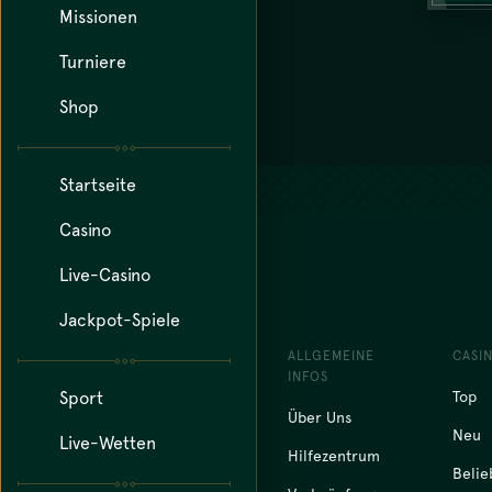
Missionen
Turniere
Shop
Startseite
Casino
Live-Casino
Jackpot-Spiele
ALLGEMEINE
CASI
INFOS
Sport
Top
Über Uns
Neu
Live-Wetten
Hilfezentrum
Belie