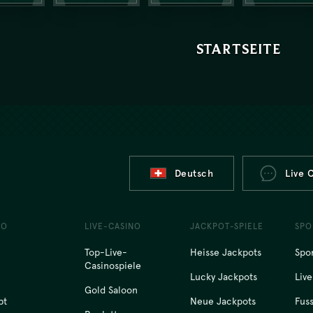
STARTSEITE
Deutsch
Live 
NO
LIVE-CASINO
JACKPOT-SPIELE
SPO
Top-Live-
Heisse Jackpots
Spo
Casinospiele
Lucky Jackpots
Liv
Gold Saloon
bt
Neue Jackpots
Fuss