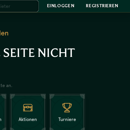
EINLOGGEN
REGISTRIEREN
ieter
den
 SEITE NICHT
te an.
n
Aktionen
Turniere