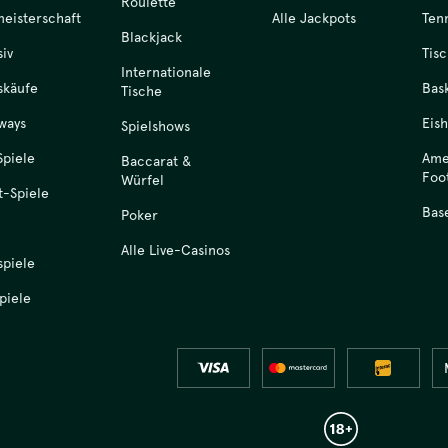
Roulette
eisterschaft
Alle Jackpots
Ten
Blackjack
siv
Tis
Internationale
skäufe
Bas
Tische
ways
Eis
Spielshows
Spiele
Ame
Baccarat &
Foo
Würfel
t-Spiele
Bas
Poker
Alle Live-Casinos
spiele
Spiele