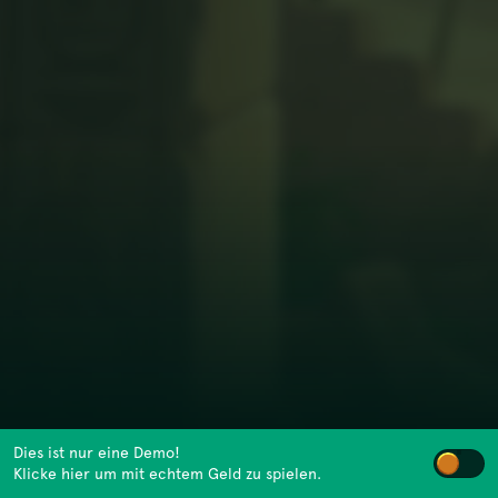
Dies ist nur eine Demo!
Klicke hier um mit echtem Geld zu spielen.