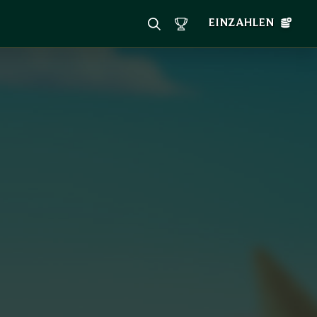
EINZAHLEN