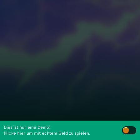
Dies ist nur eine Demo!
Klicke hier um mit echtem Geld zu spielen.