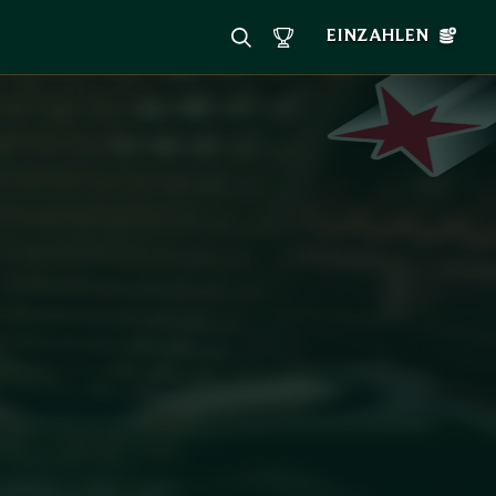
EINZAHLEN