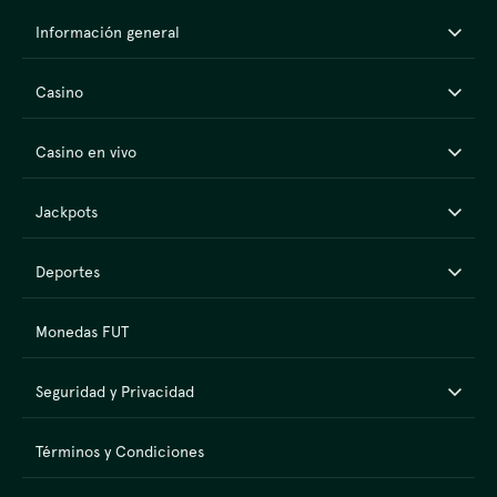
Información general
Casino
Casino en vivo
Jackpots
Deportes
Monedas FUT
Seguridad y Privacidad
Términos y Condiciones