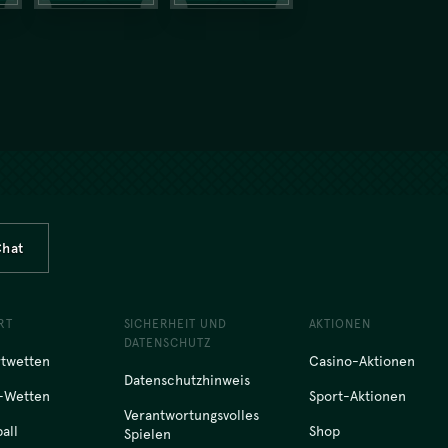
Chat
RT
SICHERHEIT UND
AKTIONEN
DATENSCHUTZ
rtwetten
Casino-Aktionen
Datenschutzhinweis
e-Wetten
Sport-Aktionen
Verantwortungsvolles
all
Shop
Spielen