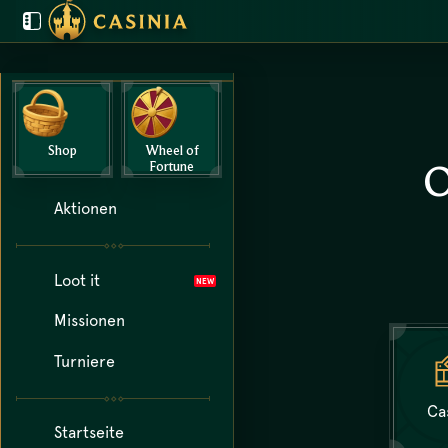
Shop
Wheel of
O
Fortune
Aktionen
Loot it
NEW
Missionen
Turniere
Ca
Startseite