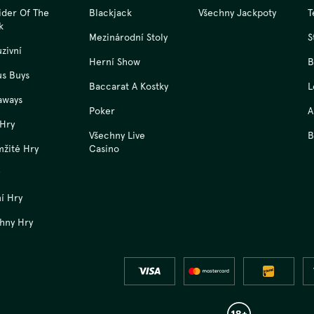
ider Of The
Blackjack
Všechny Jackpoty
T
k
Mezinárodní Stoly
S
uzivní
Herní Show
B
s Buys
Baccarat A Kostky
L
aways
Poker
A
 Hry
Všechny Live
B
žité Hry
Casino
y
ní Hry
hny Hry