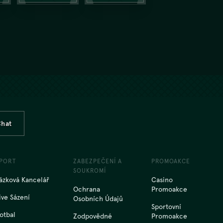
Chat
PORT
ZABEZPEČENÍ A
PROMOAKCE
SOUKROMÍ
ázková Kancelář
Casino
Ochrana
Promoakce
ive Sázení
Osobních Údajů
Sportovní
otbal
Zodpovědné
Promoakce