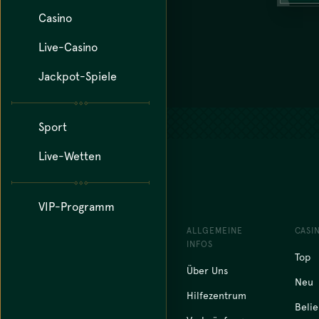
Casino
Live-Casino
Jackpot-Spiele
Sport
Live-Wetten
VIP-Programm
ALLGEMEINE
CASI
INFOS
Top
Über Uns
Neu
Hilfezentrum
Belie