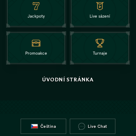
Jackpoty
Live sázení
Promoakce
Turnaje
ÚVODNÍ STRÁNKA
Čeština
Live Chat