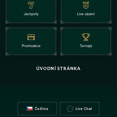
Jackpoty
Live sázení
Promoakce
Turnaje
ÚVODNÍ STRÁNKA
Čeština
Live Chat