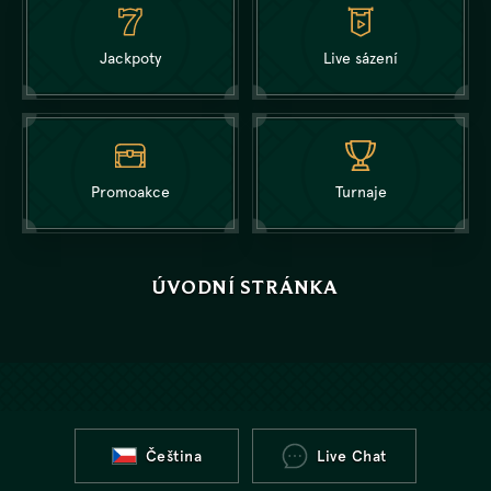
Jackpoty
Live sázení
Promoakce
Turnaje
ÚVODNÍ STRÁNKA
Čeština
Live Chat