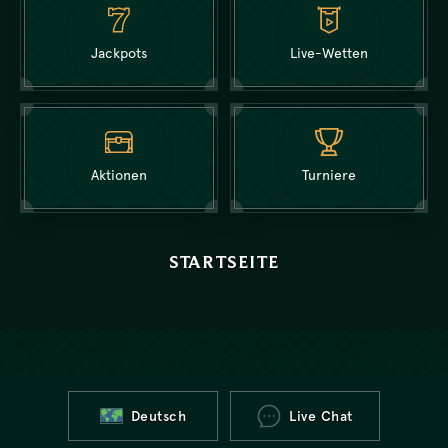
Jackpots
Live-Wetten
Aktionen
Turniere
STARTSEITE
Deutsch
Live Chat