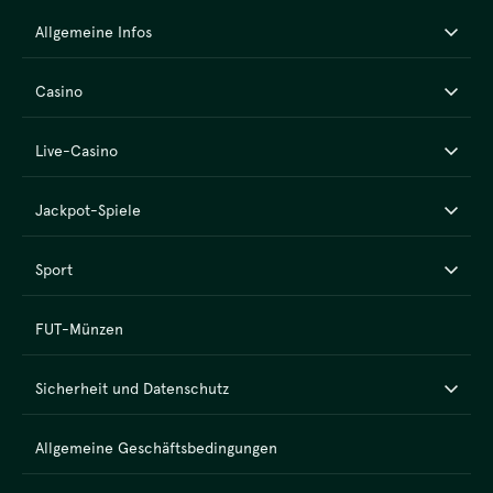
Allgemeine Infos
Casino
Live-Casino
Jackpot-Spiele
Sport
FUT-Münzen
Sicherheit und Datenschutz
Allgemeine Geschäftsbedingungen