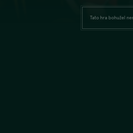
Tato hra bohužel n