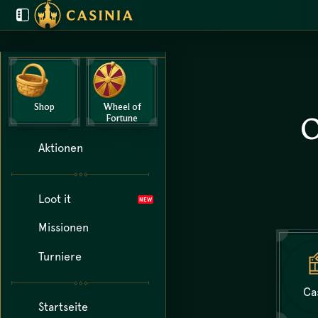
Shop
Wheel of
O
Fortune
Aktionen
Loot it
NEW
Missionen
Turniere
Ca
Startseite