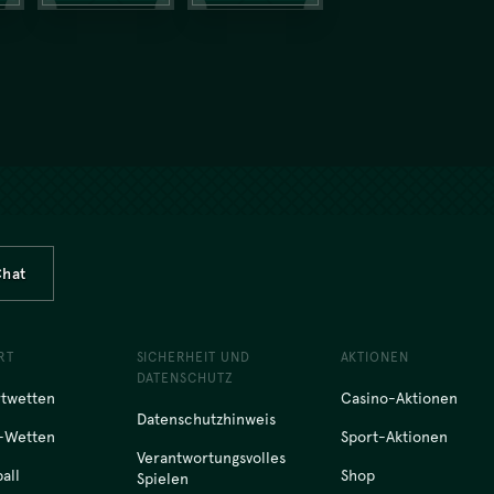
Chat
RT
SICHERHEIT UND
AKTIONEN
DATENSCHUTZ
rtwetten
Casino-Aktionen
Datenschutzhinweis
e-Wetten
Sport-Aktionen
Verantwortungsvolles
all
Shop
Spielen