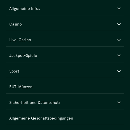
Allgemeine Infos
Casino
Live-Casino
Jackpot-Spiele
Sport
FUT-Münzen
Sicherheit und Datenschutz
Allgemeine Geschäftsbedingungen