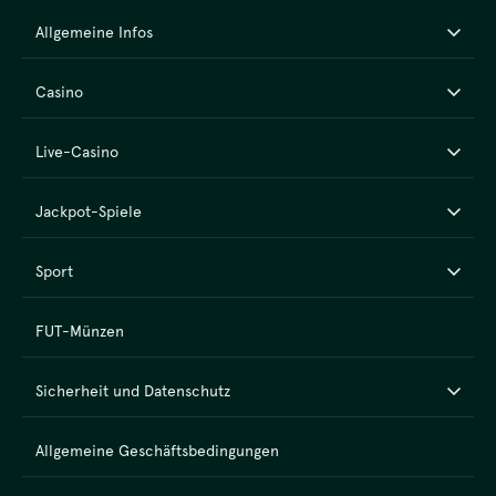
Allgemeine Infos
Casino
Live-Casino
Jackpot-Spiele
Sport
FUT-Münzen
Sicherheit und Datenschutz
Allgemeine Geschäftsbedingungen