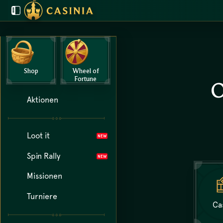
Shop
Wheel of
Fortune
O
Aktionen
Loot it
NEW
Spin Rally
NEW
Missionen
Turniere
Ca