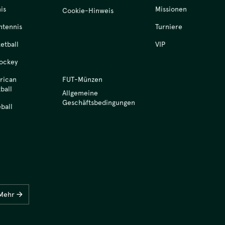
is
Missionen
Cookie-Hinweis
htennis
Turniere
etball
VIP
ockey
FUT-Münzen
rican
ball
Allgemeine
Geschäftsbedingungen
ball
Mehr