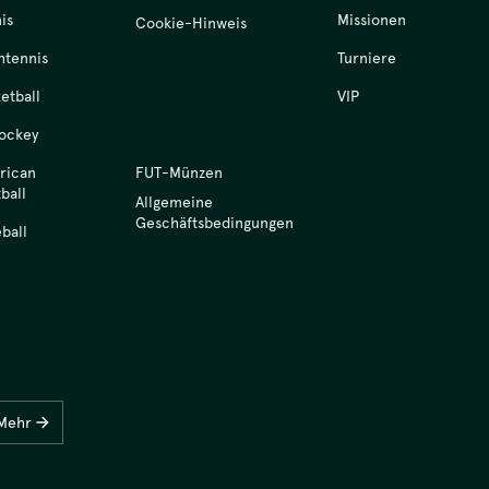
is
Missionen
Cookie-Hinweis
htennis
Turniere
etball
VIP
ockey
FUT-Münzen
rican
ball
Allgemeine
Geschäftsbedingungen
ball
Mehr