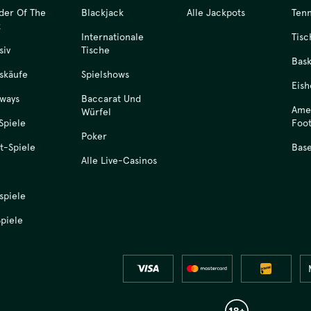
der Of The
Blackjack
Alle Jackpots
Tenn
k
Internationale
Tisc
siv
Tische
Bask
skäufe
Spielshows
Eish
ways
Baccarat Und
Ame
Würfel
Spiele
Foot
Poker
t-Spiele
Base
Alle Live-Casinos
spiele
Spiele