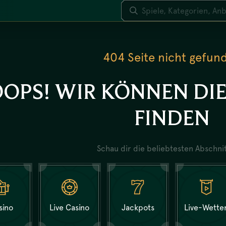
Spiele, Kategorien, Anb
404 Seite nicht gefun
OPS! WIR KÖNNEN DIE
FINDEN
Schau dir die beliebtesten Abschnit
sino
Live Casino
Jackpots
Live-Wette