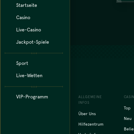
Startseite
Casino
Live-Casino
Jackpot-Spiele
Sport
Live-Wetten
VIP-Programm
ALLGEMEINE
CASI
INFOS
Top
Über Uns
Neu
Hilfezentrum
Belie