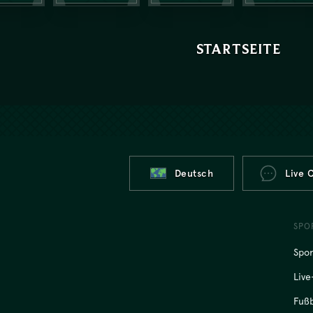
STARTSEITE
Deutsch
Live 
SPO
Spo
Liv
Fußb