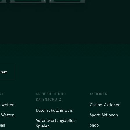
Chat
RT
SICHERHEIT UND
AKTIONEN
DATENSCHUTZ
rtwetten
Casino-Aktionen
Datenschutzhinweis
e-Wetten
Sport-Aktionen
Verantwortungsvolles
all
Shop
Spielen