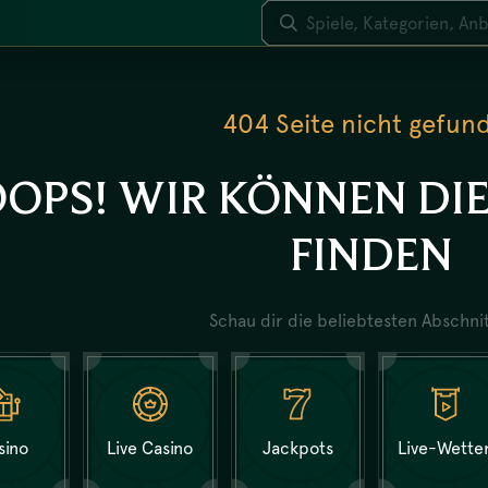
Spiele, Kategorien, Anb
404 Seite nicht gefun
OPS! WIR KÖNNEN DIE
FINDEN
Schau dir die beliebtesten Abschnit
sino
Live Casino
Jackpots
Live-Wette