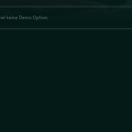
piel keine Demo Option.