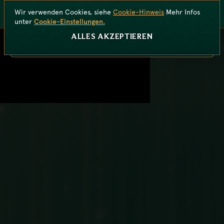
Wir verwenden Cookies, siehe
Cookie-Hinweis
Mehr Infos
unter
Cookie-Einstellungen.
ALLES AKZEPTIEREN