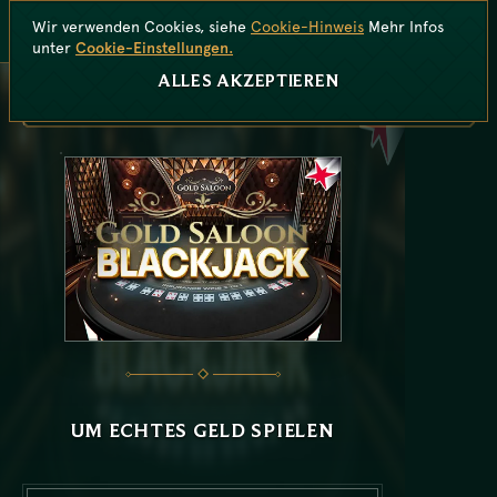
Wir verwenden Cookies, siehe
Cookie-Hinweis
Mehr Infos
unter
Cookie-Einstellungen.
ALLES AKZEPTIEREN
Gold Saloon RNG Blackjack
Iconic 21
UM ECHTES GELD SPIELEN