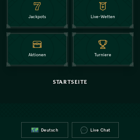
Jackpots
Live-Wetten
Aktionen
Turniere
STARTSEITE
Deutsch
Live Chat