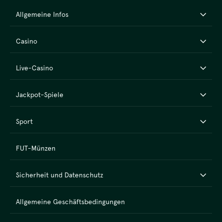
Allgemeine Infos
Casino
Live-Casino
Jackpot-Spiele
Sport
FUT-Münzen
Sicherheit und Datenschutz
Allgemeine Geschäftsbedingungen