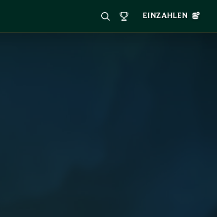
EINZAHLEN