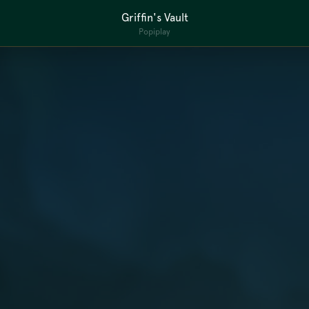
Griffin's Vault
Popiplay