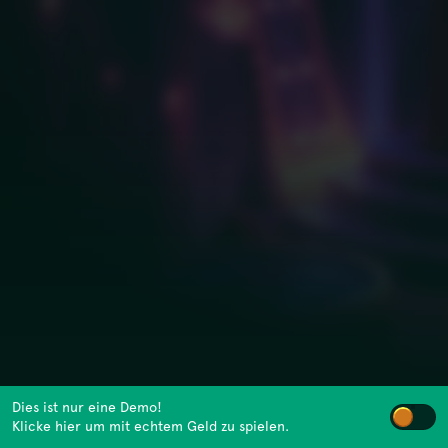
Dies ist nur eine Demo!
Klicke hier um mit echtem Geld zu spielen.