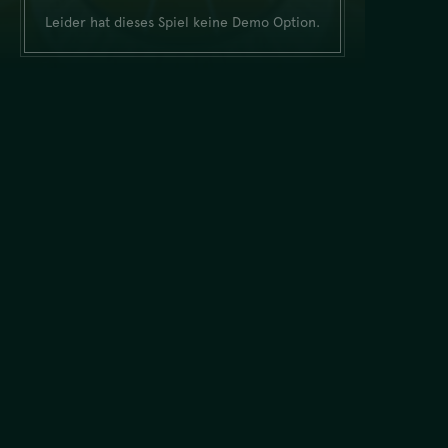
Leider hat dieses Spiel keine Demo Option.