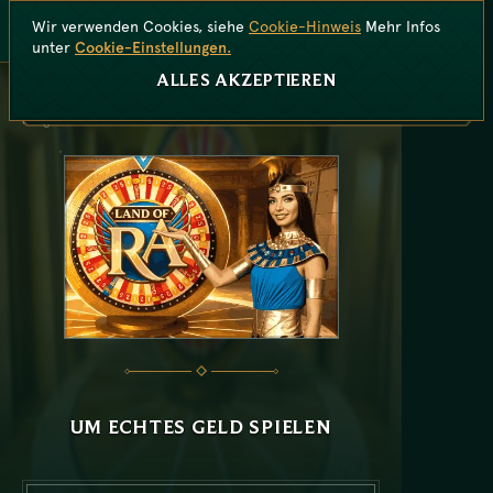
Wir verwenden Cookies, siehe
Cookie-Hinweis
Mehr Infos
unter
Cookie-Einstellungen.
ALLES AKZEPTIEREN
Land of Ra
Imagine Live
UM ECHTES GELD SPIELEN