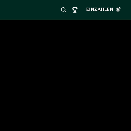
EINZAHLEN