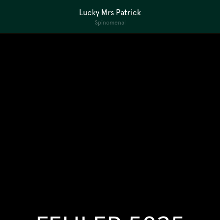
Lucky Mrs Patrick
Spinomenal