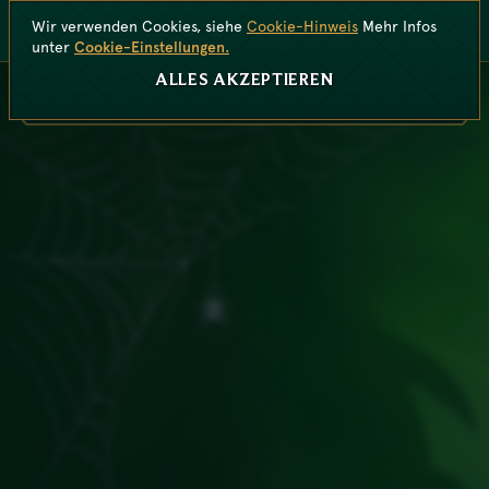
Wir verwenden Cookies, siehe
Cookie-Hinweis
Mehr Infos
unter
Cookie-Einstellungen.
ALLES AKZEPTIEREN