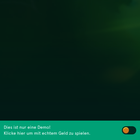
Dies ist nur eine Demo!
Klicke hier um mit echtem Geld zu spielen.