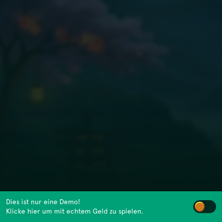
Dies ist nur eine Demo!
Klicke hier um mit echtem Geld zu spielen.