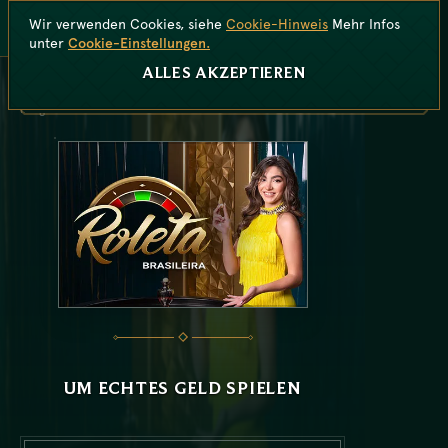
Wir verwenden Cookies, siehe
Cookie-Hinweis
Mehr Infos
unter
Cookie-Einstellungen.
ALLES AKZEPTIEREN
Roleta Brasileira
Imagine Live
UM ECHTES GELD SPIELEN