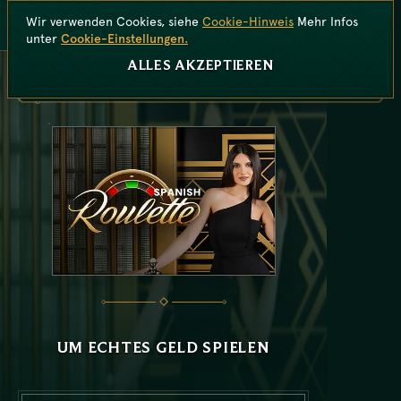
Wir verwenden Cookies, siehe
Cookie-Hinweis
Mehr Infos
unter
Cookie-Einstellungen.
ALLES AKZEPTIEREN
Spanish Roulette
Imagine Live
UM ECHTES GELD SPIELEN