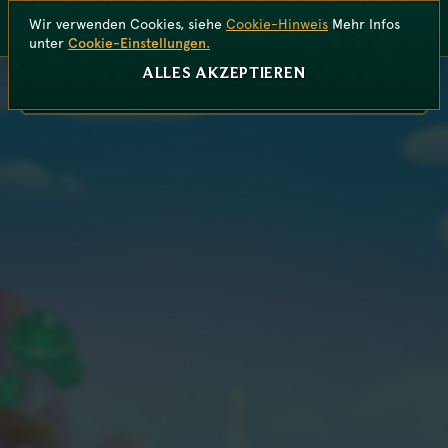
Wir verwenden Cookies, siehe
Cookie-Hinweis
Mehr Infos
unter
Cookie-Einstellungen.
ALLES AKZEPTIEREN