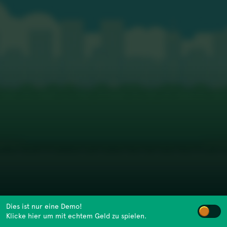
Dies ist nur eine Demo!
Klicke hier um mit echtem Geld zu spielen.