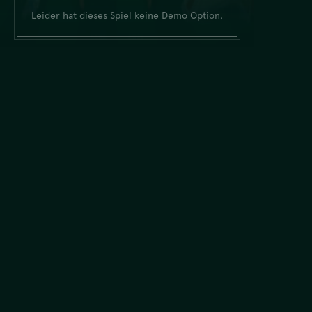
Leider hat dieses Spiel keine Demo Option.