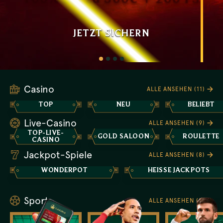
JETZT SICHERN
JETZT SICHERN
JETZT SICHERN
JETZT SICHERN
Casino
ALLE ANSEHEN (11)
TOP
NEU
BELIEBT
Live-Casino
ALLE ANSEHEN (9)
TOP-LIVE-
GOLD SALOON
ROULETTE
CASINO
Jackpot-Spiele
ALLE ANSEHEN (8)
WONDERPOT
HEISSE JACKPOTS
Sport
ALLE ANSEHEN (9)