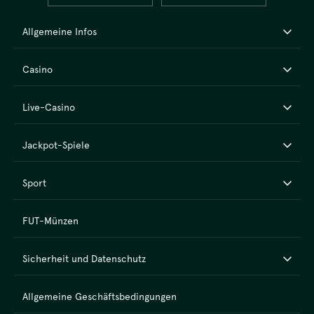
Allgemeine Infos
Casino
Live-Casino
Jackpot-Spiele
Sport
FUT-Münzen
Sicherheit und Datenschutz
Allgemeine Geschäftsbedingungen