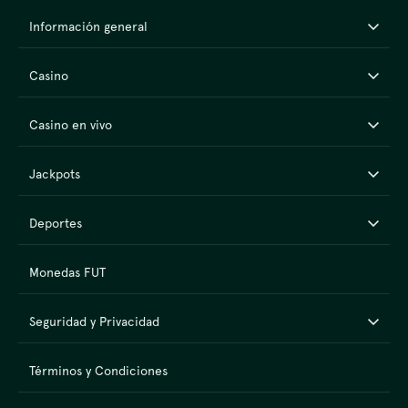
Información general
Casino
Casino en vivo
Jackpots
Deportes
Monedas FUT
Seguridad y Privacidad
Términos y Condiciones