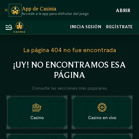
App de Casinia
ABRIR
Accede a la app para disfrutar del juego
INICIA SESIÓN
REGÍSTRATE
La página 404 no fue encontrada
¡UY! NO ENCONTRAMOS ESA
PÁGINA
Consulte las secciones más populares
Casino
Casino en vivo