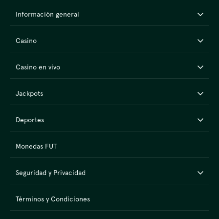
Información general
Casino
Casino en vivo
Jackpots
Deportes
Monedas FUT
Seguridad y Privacidad
Términos y Condiciones