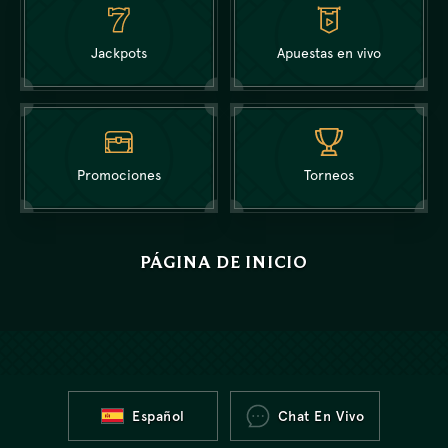
Jackpots
Apuestas en vivo
Promociones
Torneos
PÁGINA DE INICIO
Español
Chat En Vivo