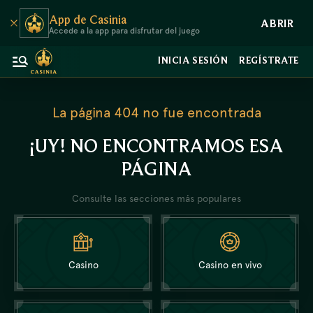
App de Casinia
ABRIR
Accede a la app para disfrutar del juego
INICIA SESIÓN
REGÍSTRATE
La página 404 no fue encontrada
¡UY! NO ENCONTRAMOS ESA
PÁGINA
Consulte las secciones más populares
Casino
Casino en vivo