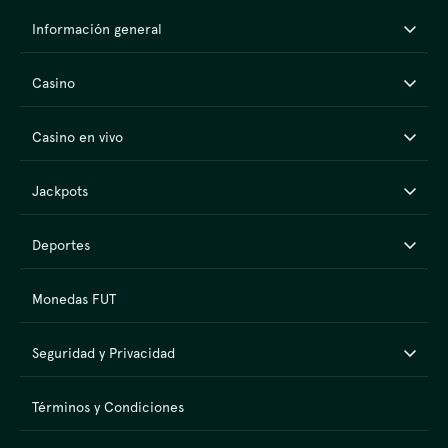
Información general
Casino
Casino en vivo
Jackpots
Deportes
Monedas FUT
Seguridad y Privacidad
Términos y Condiciones