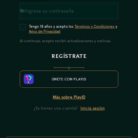
Tengo 18 años y acepto los
Términos y Condiciones
y
Aviso de Privacidad
Al continuar, acepto recibir actualizaciones y noticias.
REGÍSTRATE
o
ÚNETE CON PLAYID
Más sobre PlayID
¿Ya tienes una cuenta?
Inicia sesión