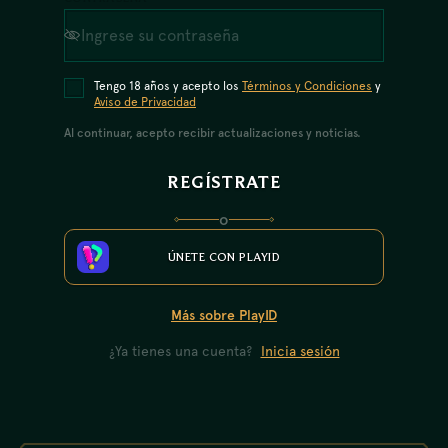
Tengo 18 años y acepto los
Términos y Condiciones
y
Aviso de Privacidad
Al continuar, acepto recibir actualizaciones y noticias.
REGÍSTRATE
o
ÚNETE CON PLAYID
Más sobre PlayID
¿Ya tienes una cuenta?
Inicia sesión