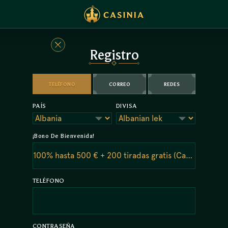
Registro
TELÉFONO
CORREO
REDES
PAÍS
DIVISA
¡Bono De Bienvenida!
100% hasta 500 € + 200 tiradas gratis (Casino)
TELÉFONO
CONTRASEÑA