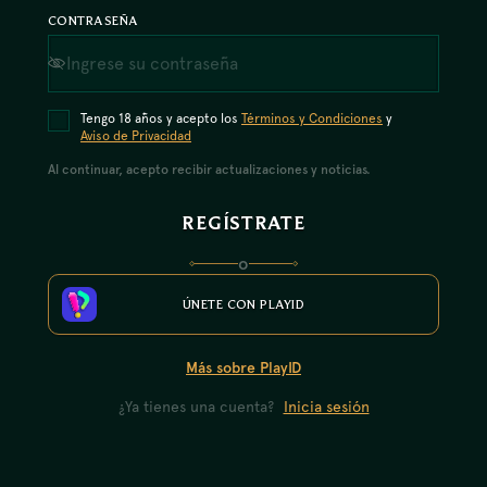
CONTRASEÑA
Tengo 18 años y acepto los
Términos y Condiciones
y
Aviso de Privacidad
Al continuar, acepto recibir actualizaciones y noticias.
REGÍSTRATE
o
ÚNETE CON PLAYID
Más sobre PlayID
¿Ya tienes una cuenta?
Inicia sesión