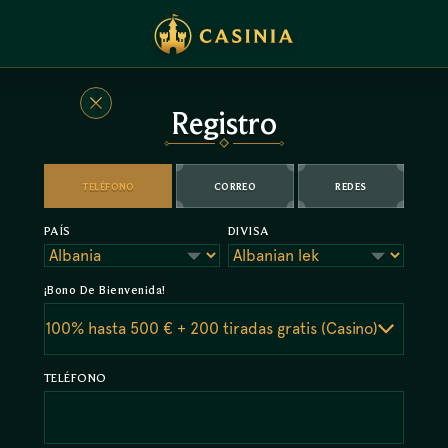
Registro
TELÉFONO
CORREO
REDES
PAÍS
DIVISA
¡Bono De Bienvenida!
100% hasta 500 € + 200 tiradas gratis (Casino)
TELÉFONO